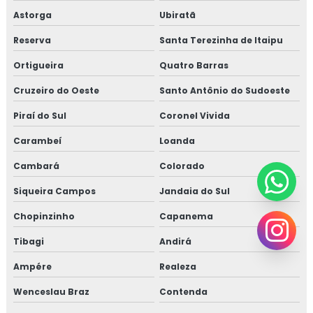
Astorga
Ubiratã
Reserva
Santa Terezinha de Itaipu
Ortigueira
Quatro Barras
Cruzeiro do Oeste
Santo Antônio do Sudoeste
Piraí do Sul
Coronel Vivida
Carambeí
Loanda
Cambará
Colorado
Siqueira Campos
Jandaia do Sul
Chopinzinho
Capanema
Tibagi
Andirá
Ampére
Realeza
Wenceslau Braz
Contenda