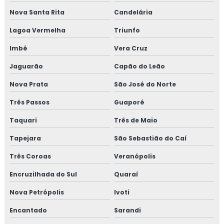
Fogão moderno
Nova Santa Rita
Candelária
Lagoa Vermelha
Triunfo
Fogareiro de acampamento
Imbé
Vera Cruz
Fogareiro duplo ferro fundido
Jaguarão
Capão do Leão
Fogareiro de ferro fundido
Nova Prata
São José do Norte
Fogareiro de metal
Três Passos
Guaporé
Taquari
Três de Maio
Fogareiro de uma boca
Tapejara
São Sebastião do Caí
Forno de cozinha
Três Coroas
Veranópolis
Forno de cozinha embutido
Encruzilhada do Sul
Quaraí
Forno de cozinha profissional
Nova Petrópolis
Ivoti
Encantado
Sarandi
Forno de embutir cozinha