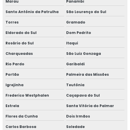
Marau
Panambi
Fogão campeiro moderno
Santo Antônio da Patrulha
São Lourenço do Sul
Fogão campestre chapa de alumínio preto
Torres
Gramado
Fogão campestre chapa de ferro
Eldorado do Sul
Dom Pedrito
Rosário do Sul
Itaqui
Fogão com gabinete
Charqueadas
São Luiz Gonzaga
Fogão inox a lenha
Rio Pardo
Garibaldi
Fogão a lenha área gourmet
Portão
Palmeira das Missões
Fogão a lenha campeiro
Igrejinha
Teutônia
Frederico Westphalen
Caçapava do Sul
Fogão a lenha campeiro com forno
Estrela
Santa Vitória do Palmar
Fogão a lenha campeiro pequeno
Flores da Cunha
Dois Irmãos
Fogão a lenha em inox
Carlos Barbosa
Soledade