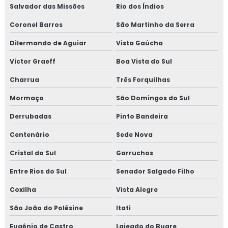
Salvador das Missões
Rio dos Índios
Coronel Barros
São Martinho da Serra
Dilermando de Aguiar
Vista Gaúcha
Victor Graeff
Boa Vista do Sul
Charrua
Três Forquilhas
Mormaço
São Domingos do Sul
Derrubadas
Pinto Bandeira
Centenário
Sede Nova
Cristal do Sul
Garruchos
Entre Rios do Sul
Senador Salgado Filho
Coxilha
Vista Alegre
São João do Polêsine
Itati
Eugênio de Castro
Lajeado do Bugre