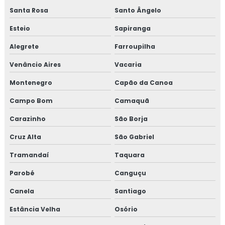
Fábrica de churrasqueira e fogão a lenha
Santa Rosa
Santo Ângelo
Esteio
Sapiranga
Fábrica de churrasqueira inox
Alegrete
Farroupilha
Fábrica de lareiras a lenha
Venâncio Aires
Vacaria
Fabricante de churrasqueiras inox
Montenegro
Capão da Canoa
Fabricante de fogareiro
Campo Bom
Camaquã
Carazinho
São Borja
Fabricante de fogareiro a gás
Cruz Alta
São Gabriel
Fabricante de forno
Tramandaí
Taquara
Fabricante de fornos de lenha
Parobé
Canguçu
Fabricante de lareira
Canela
Santiago
Estância Velha
Osório
Fogão campeiro de canto com forno