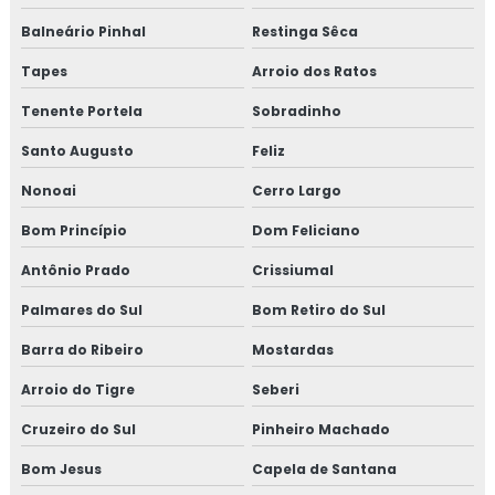
Forno a lenha grande
Balneário Pinhal
Restinga Sêca
Tapes
Arroio dos Ratos
Forno à lenha inox
Tenente Portela
Sobradinho
Forno a lenha moderno
Santo Augusto
Feliz
Forno para pão
Nonoai
Cerro Largo
Janela em aço
Bom Princípio
Dom Feliciano
Antônio Prado
Crissiumal
Janela veneziana de correr
Palmares do Sul
Bom Retiro do Sul
Janela vitrô de correr
Barra do Ribeiro
Mostardas
Kit de lareira
Arroio do Tigre
Seberi
Lareira de canto grande
Cruzeiro do Sul
Pinheiro Machado
Bom Jesus
Capela de Santana
Lareira de canto a lenha