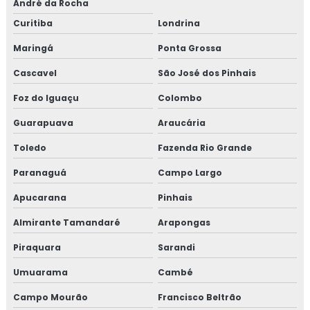
André da Rocha
Curitiba
Londrina
Maringá
Ponta Grossa
Cascavel
São José dos Pinhais
Foz do Iguaçu
Colombo
Guarapuava
Araucária
Toledo
Fazenda Rio Grande
Paranaguá
Campo Largo
Apucarana
Pinhais
Almirante Tamandaré
Arapongas
Piraquara
Sarandi
Umuarama
Cambé
Campo Mourão
Francisco Beltrão