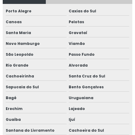
Disco de arado com borda e tampa
Porto Alegre
Caxias do Sul
Empresas forno industrial
Canoas
Pelotas
Espeto de churrasco grande
Santa Maria
Gravataí
Novo Hamburgo
Viamão
Espeto de churrasco inox
São Leopoldo
Passo Fundo
Espeto de costelão
Rio Grande
Alvorada
Espeto duplo
Cachoeirinha
Santa Cruz do Sul
Espeto em inox
Sapucaia do Sul
Bento Gonçalves
Bagé
Uruguaiana
Espeto inox para churrasco
Erechim
Lajeado
Espeto simples
Guaíba
Ijuí
Fábrica de churrasqueira
Santana do Livramento
Cachoeira do Sul