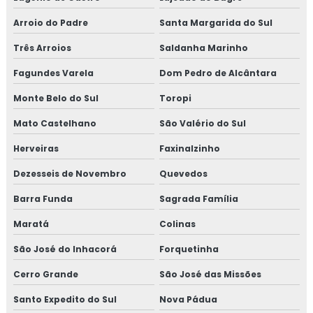
Arroio do Padre
Santa Margarida do Sul
Três Arroios
Saldanha Marinho
Fagundes Varela
Dom Pedro de Alcântara
Monte Belo do Sul
Toropi
Mato Castelhano
São Valério do Sul
Herveiras
Faxinalzinho
Dezesseis de Novembro
Quevedos
Barra Funda
Sagrada Família
Maratá
Colinas
São José do Inhacorá
Forquetinha
Cerro Grande
São José das Missões
Santo Expedito do Sul
Nova Pádua