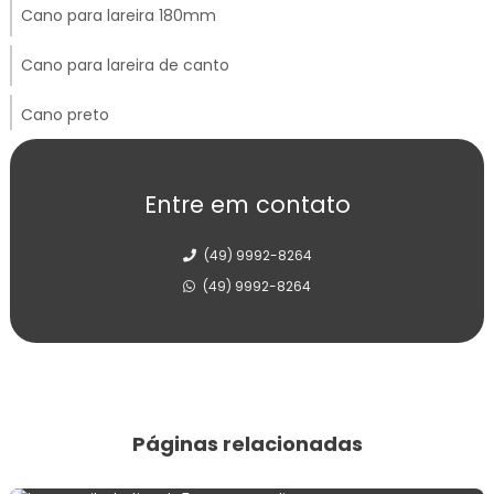
Cano para lareira 180mm
Cano para lareira de canto
Cano preto
Carrinho de mão construção civil
Entre em contato
Carrinho de mão resistente
(49) 9992-8264
Chapa de ferro para fogão a lenha
(49) 9992-8264
Chapa de ferro fundido para fogão
Chapéu chinês galvanizado
Chapéu chinês inox
Páginas relacionadas
Chapéu de fogão