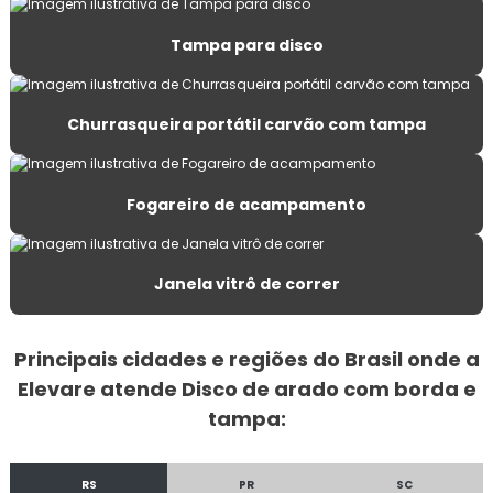
Churrasqueira de costelão
Tampa para disco
Churrasqueira inox de bancada
Churrasqueira inox a carvão
Churrasqueira portátil carvão com tampa
Churrasqueira inox a carvão grande
Fogareiro de acampamento
Churrasqueira metálica de parede
Churrasqueira portátil para apartamento
Janela vitrô de correr
Churrasqueira portátil a carvão grande
Principais cidades e regiões do Brasil onde a
Churrasqueira portátil carvão com tampa
Elevare atende Disco de arado com borda e
Churrasqueira prática
tampa:
Churrasqueira toda inox
RS
PR
SC