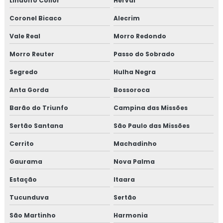
Lindolfo Collor
Herval
Coronel Bicaco
Alecrim
Vale Real
Morro Redondo
Morro Reuter
Passo do Sobrado
Segredo
Hulha Negra
Anta Gorda
Bossoroca
Barão do Triunfo
Campina das Missões
Sertão Santana
São Paulo das Missões
Cerrito
Machadinho
Gaurama
Nova Palma
Estação
Itaara
Tucunduva
Sertão
São Martinho
Harmonia