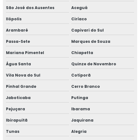
São José dos Ausentes
Aceguá
Ilópolis
Ciríaco
Arambaré
Capivari do Sul
Passa-Sete
Marques de Souza
Mariana Pimentel
Chiapetta
Água Santa
Quinze de Novembro
Vila Nova do Sul
Cotiporã
Pinhal Grande
Cerro Branco
Jaboticaba
Putinga
Pejuçara
Ibarama
Ibirapuitã
Jaquirana
Tunas
Alegria