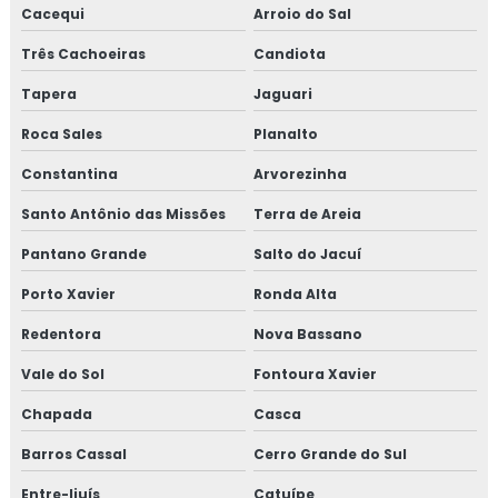
Cacequi
Arroio do Sal
Lareira de canto moderna
Três Cachoeiras
Candiota
Lareira de canto pronta
Tapera
Jaguari
Lareira de canto quadrada
Roca Sales
Planalto
Constantina
Arvorezinha
Lareira de canto na sala
Santo Antônio das Missões
Terra de Areia
Lareira a lenha de canto
Pantano Grande
Salto do Jacuí
Lareira metálica de canto
Porto Xavier
Ronda Alta
Lareira moderna de canto
Redentora
Nova Bassano
Vale do Sol
Fontoura Xavier
Porta basculante 80x120
Chapada
Casca
Porta basculante 90x120
Barros Cassal
Cerro Grande do Sul
Porta de correr quadriculada 1 folha
Entre-Ijuís
Catuípe