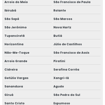
Arroio do Meio
São Francisco de Paula
Forno de embutir grande
Ibirubá
Rolante
Forno com fogão
São Sepé
São Marcos
Forno com fogão a lenha acoplado
São Jerônimo
Nova Hartz
Tupanciretã
Butiá
Forno de fogão a lenha grande
Horizontina
Júlio de Castilhos
Forno industrial de embutir
Não-Me-Toque
São Francisco de Assis
Forno industrial a lenha
Arroio Grande
Piratini
Forno inox
Cidreira
Serafina Corrêa
Getúlio Vargas
Xangri-lá
Forno inox a lenha
Sananduva
Agudo
Forno à lenha
Giruá
São Pedro do Sul
Forno a lenha cozinha
Santo Cristo
Espumoso