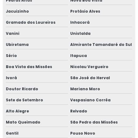
Pedras Altas
Nova Boa Vista
Jacuizinho
Protásio Alves
Gramado dos Loureiros
Inhacorá
Vanini
Unistalda
Ubiretama
Almirante Tamandaré do Sul
Sério
Itapuca
Boa Vista das Missões
Nicolau Vergueiro
Ivorá
São José do Herval
Doutor Ricardo
Mariano Moro
Sete de Setembro
Vespasiano Corrêa
Alto Alegre
Relvado
Mato Queimado
São Pedro das Missões
Gentil
Pouso Novo