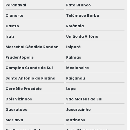
Paranavaí
Pato Branco
Cianorte
Telêmaco Borba
Castro
Rolândia
Irati
União da Vitória
Marechal Cândido Rondon
Ibiporã
Prudentópolis
Palmas
Campina Grande do Sul
Medianeira
Santo Antônio da Platina
Paiçandu
Cornélio Procópio
Lapa
Dois Vizinhos
São Mateus do Sul
Guaratuba
Jacarezinho
Marialva
Matinhos