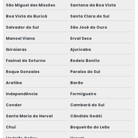
São Miguel das Missões
Santana da Boa Vista
Boa Vista do Buricá
Santa Clara do Sul
Salvador do Sul
São José do Ouro
Manoel Viana
Erval Seco
Ibiraiaras
Ajuricaba
Faxinal do Soturno
Rodeio Bonito
Roque Gonzales
Paraíso do Sul
Aratiba
Barão
Independência
Formigueiro
Condor
Cambará do Sul
Santa Maria do Herval
Cândido Godói
Chuí
Boqueirão do Leão