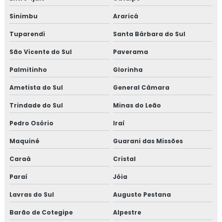
Porta quadriculada para cozinha
Sinimbu
Araricá
Tuparendi
Santa Bárbara do Sul
Preço de cano para lareira
São Vicente do Sul
Paverama
Queimador de jipão
Palmitinho
Glorinha
Tampa para disco
Ametista do Sul
General Câmara
Trindade do Sul
Minas do Leão
Pedro Osório
Iraí
Maquiné
Guarani das Missões
Caraá
Cristal
Paraí
Jóia
Lavras do Sul
Augusto Pestana
Barão de Cotegipe
Alpestre