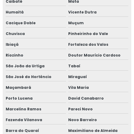
Caibaté
Mata
Humaitá
Vicente Dutra
Cacique Doble
Muçum
Chuvisca
Pinheirinho do Vale
Ibiaçá
Fortaleza dos Valos
Riozinho
Doutor Maurício Cardoso
São João da Urtiga
Tabaí
São José do Hortêncio
Miraguaí
Maçambará
Vila Maria
Porto Lucena
David Canabarro
Marcelino Ramos
Pareci Novo
Fazenda Vilanova
Novo Barreiro
Barra do Quaraí
Maximiliano de Almeida