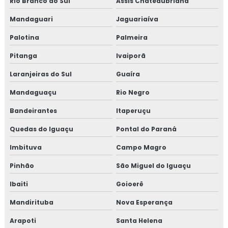
Rio Branco do Sul
Assis Chateaubriand
Mandaguari
Jaguariaíva
Palotina
Palmeira
Pitanga
Ivaiporã
Laranjeiras do Sul
Guaíra
Mandaguaçu
Rio Negro
Bandeirantes
Itaperuçu
Quedas do Iguaçu
Pontal do Paraná
Imbituva
Campo Magro
Pinhão
São Miguel do Iguaçu
Ibaiti
Goioerê
Mandirituba
Nova Esperança
Arapoti
Santa Helena