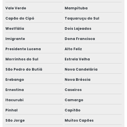
Vale Verde
Mampituba
Capão do Cipó
Taquaruçu do Sul
Westfália
Dois Lajeados
Imigrante
Dona Francisca
Presidente Lucena
Alto Feliz
Morrinhos do Sul
Estrela Velha
São Pedro do Butiá
Nova Candelária
Erebango
Nova Bréscia
Ernestina
Caseiros
Itacurubi
Camargo
Pinhal
Capitão
São Jorge
Muitos Capões