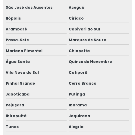
São José dos Ausentes
Aceguá
Ilópolis
Ciríaco
Arambaré
Capivari do Sul
Passa-Sete
Marques de Souza
Mariana Pimentel
Chiapetta
Água Santa
Quinze de Novembro
Vila Nova do Sul
Cotiporã
Pinhal Grande
Cerro Branco
Jaboticaba
Putinga
Pejuçara
Ibarama
Ibirapuitã
Jaquirana
Tunas
Alegria