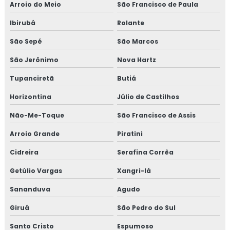
Forno de embutir cozinha
Arroio do Meio
São Francisco de Paula
Ibirubá
Rolante
Forno de embutir grande
São Sepé
São Marcos
Forno com fogão
São Jerônimo
Nova Hartz
Forno com fogão a lenha acoplado
Tupanciretã
Butiá
Forno de fogão a lenha grande
Horizontina
Júlio de Castilhos
Não-Me-Toque
São Francisco de Assis
Forno industrial de embutir
Arroio Grande
Piratini
Forno industrial a lenha
Cidreira
Serafina Corrêa
Forno inox
Getúlio Vargas
Xangri-lá
Forno inox a lenha
Sananduva
Agudo
Giruá
São Pedro do Sul
Forno à lenha
Santo Cristo
Espumoso