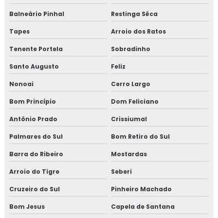
Forno a lenha cozinha
Balneário Pinhal
Restinga Sêca
Forno a lenha grande
Tapes
Arroio dos Ratos
Forno à lenha inox
Tenente Portela
Sobradinho
Santo Augusto
Feliz
Forno a lenha moderno
Nonoai
Cerro Largo
Forno para pão
Bom Princípio
Dom Feliciano
Janela em aço
Antônio Prado
Crissiumal
Janela veneziana de correr
Palmares do Sul
Bom Retiro do Sul
Barra do Ribeiro
Mostardas
Janela vitrô de correr
Arroio do Tigre
Seberi
Kit de lareira
Cruzeiro do Sul
Pinheiro Machado
Lareira de canto grande
Bom Jesus
Capela de Santana