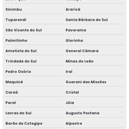
Porta de correr quadriculada 1 folha
Sinimbu
Araricá
Porta quadriculada para cozinha
Tuparendi
Santa Bárbara do Sul
Preço de cano para lareira
São Vicente do Sul
Paverama
Palmitinho
Glorinha
Queimador de jipão
Ametista do Sul
General Câmara
Tampa para disco
Trindade do Sul
Minas do Leão
Pedro Osório
Iraí
Maquiné
Guarani das Missões
Caraá
Cristal
Paraí
Jóia
Lavras do Sul
Augusto Pestana
Barão de Cotegipe
Alpestre