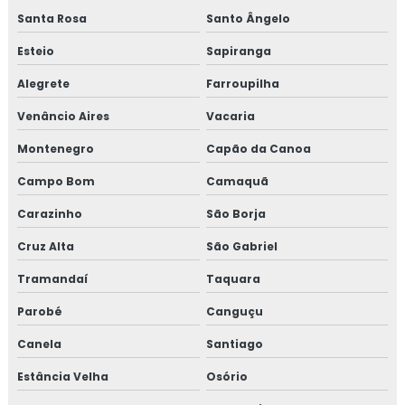
Fábrica de churrasqueira
Santa Rosa
Santo Ângelo
Fábrica de churrasqueira e fogão a lenha
Esteio
Sapiranga
Fábrica de churrasqueira inox
Alegrete
Farroupilha
Venâncio Aires
Vacaria
Fábrica de lareiras a lenha
Montenegro
Capão da Canoa
Fabricante de churrasqueiras inox
Campo Bom
Camaquã
Fabricante de fogareiro
Carazinho
São Borja
Fabricante de fogareiro a gás
Cruz Alta
São Gabriel
Tramandaí
Taquara
Fabricante de forno
Parobé
Canguçu
Fabricante de fornos de lenha
Canela
Santiago
Fabricante de lareira
Estância Velha
Osório