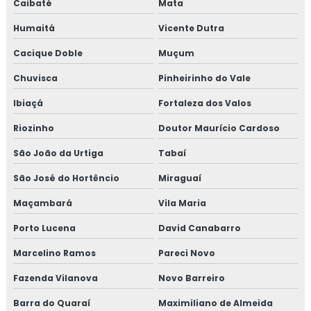
Caibaté
Mata
Humaitá
Vicente Dutra
Cacique Doble
Muçum
Chuvisca
Pinheirinho do Vale
Ibiaçá
Fortaleza dos Valos
Riozinho
Doutor Maurício Cardoso
São João da Urtiga
Tabaí
São José do Hortêncio
Miraguaí
Maçambará
Vila Maria
Porto Lucena
David Canabarro
Marcelino Ramos
Pareci Novo
Fazenda Vilanova
Novo Barreiro
Barra do Quaraí
Maximiliano de Almeida