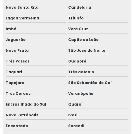
Fogão a lenha em inox
Nova Santa Rita
Candelária
Fogão moderno
Lagoa Vermelha
Triunfo
Fogareiro de acampamento
Imbé
Vera Cruz
Jaguarão
Capão do Leão
Fogareiro duplo ferro fundido
Nova Prata
São José do Norte
Fogareiro de ferro fundido
Três Passos
Guaporé
Fogareiro de metal
Taquari
Três de Maio
Fogareiro de uma boca
Tapejara
São Sebastião do Caí
Três Coroas
Veranópolis
Forno de cozinha
Encruzilhada do Sul
Quaraí
Forno de cozinha embutido
Nova Petrópolis
Ivoti
Forno de cozinha profissional
Encantado
Sarandi