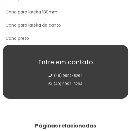
Cano para lareira 180mm
Cano para lareira de canto
Cano preto
Carrinho de mão construção civil
Entre em contato
Carrinho de mão resistente
(49) 9992-8264
Chapa de ferro para fogão a lenha
(49) 9992-8264
Chapa de ferro fundido para fogão
Chapéu chinês galvanizado
Chapéu chinês inox
Páginas relacionadas
Chapéu de fogão