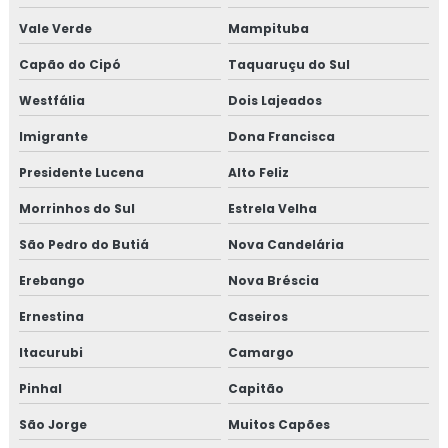
Vale Verde
Mampituba
Capão do Cipó
Taquaruçu do Sul
Westfália
Dois Lajeados
Imigrante
Dona Francisca
Presidente Lucena
Alto Feliz
Morrinhos do Sul
Estrela Velha
São Pedro do Butiá
Nova Candelária
Erebango
Nova Bréscia
Ernestina
Caseiros
Itacurubi
Camargo
Pinhal
Capitão
São Jorge
Muitos Capões