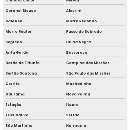
Lindolfo Collor
Herval
Coronel Bicaco
Alecrim
Vale Real
Morro Redondo
Morro Reuter
Passo do Sobrado
Segredo
Hulha Negra
Anta Gorda
Bossoroca
Barão do Triunfo
Campina das Missões
Sertão Santana
São Paulo das Missões
Cerrito
Machadinho
Gaurama
Nova Palma
Estação
Itaara
Tucunduva
Sertão
São Martinho
Harmonia