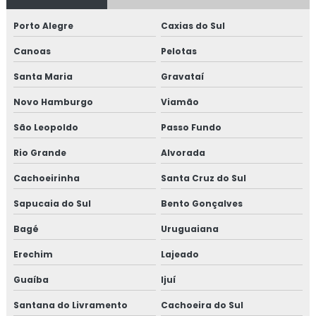
Churrasqueira toda inox
Porto Alegre
Caxias do Sul
Disco de arado com borda e tampa
Canoas
Pelotas
Empresas forno industrial
Santa Maria
Gravataí
Espeto de churrasco grande
Novo Hamburgo
Viamão
Espeto de churrasco inox
São Leopoldo
Passo Fundo
Rio Grande
Alvorada
Espeto de costelão
Cachoeirinha
Santa Cruz do Sul
Espeto duplo
Sapucaia do Sul
Bento Gonçalves
Espeto em inox
Bagé
Uruguaiana
Espeto inox para churrasco
Erechim
Lajeado
Guaíba
Ijuí
Espeto simples
Santana do Livramento
Cachoeira do Sul