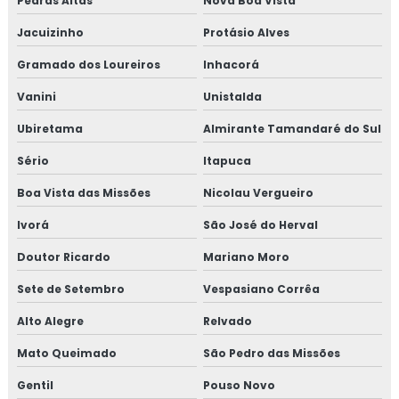
Pedras Altas
Nova Boa Vista
Jacuizinho
Protásio Alves
Gramado dos Loureiros
Inhacorá
Vanini
Unistalda
Ubiretama
Almirante Tamandaré do Sul
Sério
Itapuca
Boa Vista das Missões
Nicolau Vergueiro
Ivorá
São José do Herval
Doutor Ricardo
Mariano Moro
Sete de Setembro
Vespasiano Corrêa
Alto Alegre
Relvado
Mato Queimado
São Pedro das Missões
Gentil
Pouso Novo