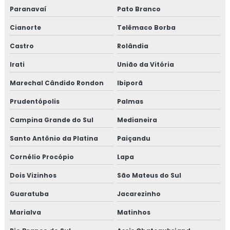
Paranavaí
Pato Branco
Cianorte
Telêmaco Borba
Castro
Rolândia
Irati
União da Vitória
Marechal Cândido Rondon
Ibiporã
Prudentópolis
Palmas
Campina Grande do Sul
Medianeira
Santo Antônio da Platina
Paiçandu
Cornélio Procópio
Lapa
Dois Vizinhos
São Mateus do Sul
Guaratuba
Jacarezinho
Marialva
Matinhos