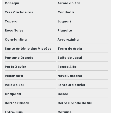
Lareira de canto a lenha
Cacequi
Arroio do Sal
Três Cachoeiras
Candiota
Lareira de canto moderna
Tapera
Jaguari
Lareira de canto pronta
Roca Sales
Planalto
Lareira de canto quadrada
Constantina
Arvorezinha
Lareira de canto na sala
Santo Antônio das Missões
Terra de Areia
Pantano Grande
Salto do Jacuí
Lareira a lenha de canto
Porto Xavier
Ronda Alta
Lareira metálica de canto
Redentora
Nova Bassano
Lareira moderna de canto
Vale do Sol
Fontoura Xavier
Porta basculante 80x120
Chapada
Casca
Barros Cassal
Cerro Grande do Sul
Porta basculante 90x120
Entre-Ijuís
Catuípe