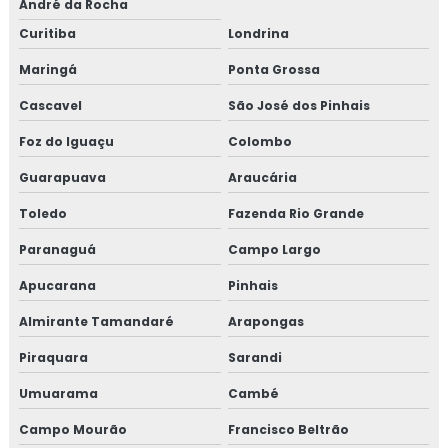
André da Rocha
Curitiba
Londrina
Maringá
Ponta Grossa
Cascavel
São José dos Pinhais
Foz do Iguaçu
Colombo
Guarapuava
Araucária
Toledo
Fazenda Rio Grande
Paranaguá
Campo Largo
Apucarana
Pinhais
Almirante Tamandaré
Arapongas
Piraquara
Sarandi
Umuarama
Cambé
Campo Mourão
Francisco Beltrão