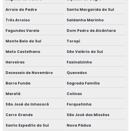
Arroio do Padre
Santa Margarida do Sul
Três Arroios
Saldanha Marinho
Fagundes Varela
Dom Pedro de Alcântara
Monte Belo do Sul
Toropi
Mato Castelhano
São Valério do Sul
Herveiras
Faxinalzinho
Dezesseis de Novembro
Quevedos
Barra Funda
Sagrada Família
Maratá
Colinas
São José do Inhacorá
Forquetinha
Cerro Grande
São José das Missões
Santo Expedito do Sul
Nova Pádua