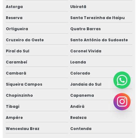
Astorga
Ubiratã
Reserva
Santa Terezinha de Itaipu
Ortigueira
Quatro Barras
Cruzeiro do Oeste
Santo Antônio do Sudoeste
Piraí do Sul
Coronel Vivida
Carambeí
Loanda
Cambará
Colorado
Siqueira Campos
Jandaia do Sul
Chopinzinho
Capanema
Tibagi
Andirá
Ampére
Realeza
Wenceslau Braz
Contenda