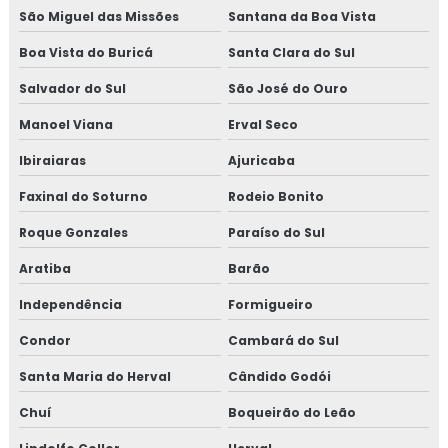
São Miguel das Missões
Santana da Boa Vista
Boa Vista do Buricá
Santa Clara do Sul
Salvador do Sul
São José do Ouro
Manoel Viana
Erval Seco
Ibiraiaras
Ajuricaba
Faxinal do Soturno
Rodeio Bonito
Roque Gonzales
Paraíso do Sul
Aratiba
Barão
Independência
Formigueiro
Condor
Cambará do Sul
Santa Maria do Herval
Cândido Godói
Chuí
Boqueirão do Leão