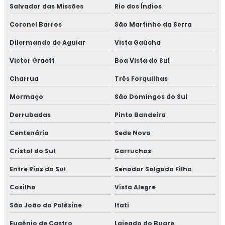
Salvador das Missões
Rio dos Índios
Coronel Barros
São Martinho da Serra
Dilermando de Aguiar
Vista Gaúcha
Victor Graeff
Boa Vista do Sul
Charrua
Três Forquilhas
Mormaço
São Domingos do Sul
Derrubadas
Pinto Bandeira
Centenário
Sede Nova
Cristal do Sul
Garruchos
Entre Rios do Sul
Senador Salgado Filho
Coxilha
Vista Alegre
São João do Polêsine
Itati
Eugênio de Castro
Lajeado do Bugre