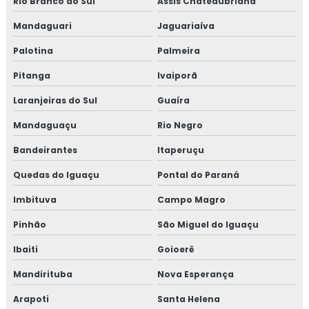
Rio Branco do Sul
Assis Chateaubriand
Mandaguari
Jaguariaíva
Palotina
Palmeira
Pitanga
Ivaiporã
Laranjeiras do Sul
Guaíra
Mandaguaçu
Rio Negro
Bandeirantes
Itaperuçu
Quedas do Iguaçu
Pontal do Paraná
Imbituva
Campo Magro
Pinhão
São Miguel do Iguaçu
Ibaiti
Goioerê
Mandirituba
Nova Esperança
Arapoti
Santa Helena