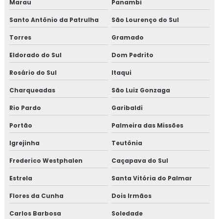
Fogão campeiro de canto com forno
Marau
Panambi
Santo Antônio da Patrulha
São Lourenço do Sul
Fogão campeiro moderno
Torres
Gramado
Fogão campestre chapa de alumínio preto
Eldorado do Sul
Dom Pedrito
Fogão campestre chapa de ferro
Rosário do Sul
Itaqui
Fogão com gabinete
Charqueadas
São Luiz Gonzaga
Rio Pardo
Garibaldi
Fogão inox a lenha
Portão
Palmeira das Missões
Fogão a lenha área gourmet
Igrejinha
Teutônia
Fogão a lenha campeiro
Frederico Westphalen
Caçapava do Sul
Fogão a lenha campeiro com forno
Estrela
Santa Vitória do Palmar
Flores da Cunha
Dois Irmãos
Fogão a lenha campeiro pequeno
Carlos Barbosa
Soledade