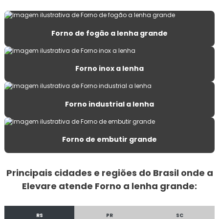
Churrasqueira de costelão
Forno de fogão a lenha grande
Churrasqueira inox de bancada
Churrasqueira inox a carvão
Forno inox a lenha
Churrasqueira inox a carvão grande
Forno industrial a lenha
Churrasqueira metálica de parede
Churrasqueira portátil para apartamento
Forno de embutir grande
Churrasqueira portátil a carvão grande
Principais cidades e regiões do Brasil onde a
Churrasqueira portátil carvão com tampa
Elevare atende Forno a lenha grande:
Churrasqueira prática
RS
PR
SC