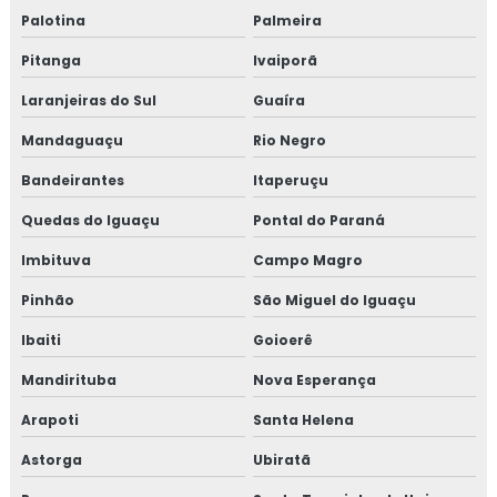
Palotina
Palmeira
Pitanga
Ivaiporã
Laranjeiras do Sul
Guaíra
Mandaguaçu
Rio Negro
Bandeirantes
Itaperuçu
Quedas do Iguaçu
Pontal do Paraná
Imbituva
Campo Magro
Pinhão
São Miguel do Iguaçu
Ibaiti
Goioerê
Mandirituba
Nova Esperança
Arapoti
Santa Helena
Astorga
Ubiratã