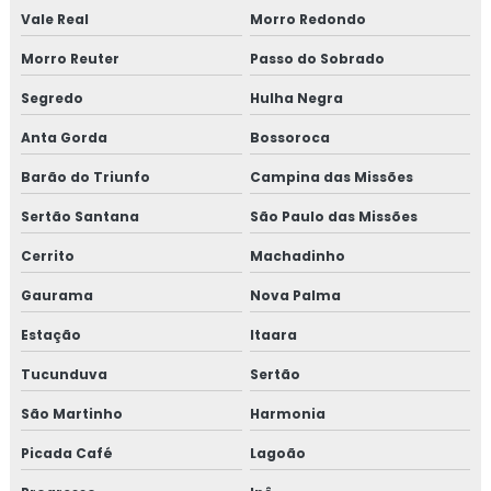
Vale Real
Morro Redondo
Morro Reuter
Passo do Sobrado
Segredo
Hulha Negra
Anta Gorda
Bossoroca
Barão do Triunfo
Campina das Missões
Sertão Santana
São Paulo das Missões
Cerrito
Machadinho
Gaurama
Nova Palma
Estação
Itaara
Tucunduva
Sertão
São Martinho
Harmonia
Picada Café
Lagoão