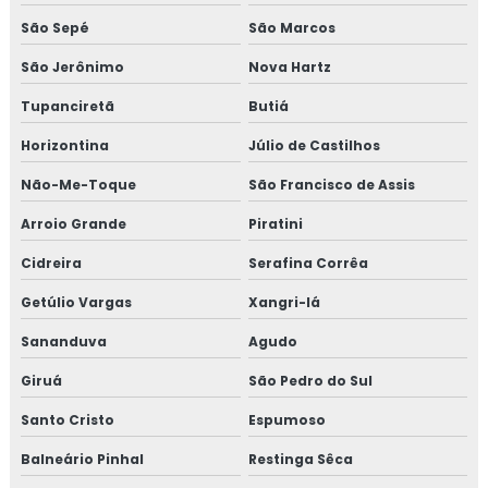
São Sepé
São Marcos
Forno com fogão
São Jerônimo
Nova Hartz
Forno com fogão a lenha acoplado
Tupanciretã
Butiá
Forno de fogão a lenha grande
Horizontina
Júlio de Castilhos
Não-Me-Toque
São Francisco de Assis
Forno industrial de embutir
Arroio Grande
Piratini
Forno industrial a lenha
Cidreira
Serafina Corrêa
Forno inox
Getúlio Vargas
Xangri-lá
Forno inox a lenha
Sananduva
Agudo
Giruá
São Pedro do Sul
Forno à lenha
Santo Cristo
Espumoso
Forno a lenha cozinha
Balneário Pinhal
Restinga Sêca