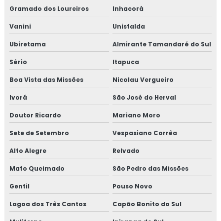
Gramado dos Loureiros
Inhacorá
Vanini
Unistalda
Ubiretama
Almirante Tamandaré do Sul
Sério
Itapuca
Boa Vista das Missões
Nicolau Vergueiro
Ivorá
São José do Herval
Doutor Ricardo
Mariano Moro
Sete de Setembro
Vespasiano Corrêa
Alto Alegre
Relvado
Mato Queimado
São Pedro das Missões
Gentil
Pouso Novo
Lagoa dos Três Cantos
Capão Bonito do Sul