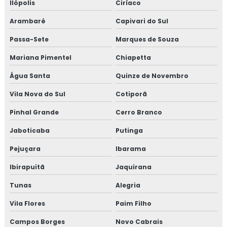
Ilópolis
Ciríaco
Arambaré
Capivari do Sul
Passa-Sete
Marques de Souza
Mariana Pimentel
Chiapetta
Água Santa
Quinze de Novembro
Vila Nova do Sul
Cotiporã
Pinhal Grande
Cerro Branco
Jaboticaba
Putinga
Pejuçara
Ibarama
Ibirapuitã
Jaquirana
Tunas
Alegria
Vila Flores
Paim Filho
Campos Borges
Novo Cabrais