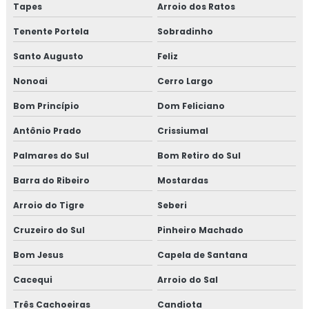
Forno a lenha grande
Tapes
Arroio dos Ratos
Forno à lenha inox
Tenente Portela
Sobradinho
Santo Augusto
Feliz
Forno a lenha moderno
Nonoai
Cerro Largo
Forno para pão
Bom Princípio
Dom Feliciano
Janela em aço
Antônio Prado
Crissiumal
Janela veneziana de correr
Palmares do Sul
Bom Retiro do Sul
Barra do Ribeiro
Mostardas
Janela vitrô de correr
Arroio do Tigre
Seberi
Kit de lareira
Cruzeiro do Sul
Pinheiro Machado
Lareira de canto grande
Bom Jesus
Capela de Santana
Lareira de canto a lenha
Cacequi
Arroio do Sal
Três Cachoeiras
Candiota