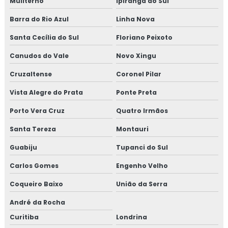
Muliterno
Ipiranga do Sul
Barra do Rio Azul
Linha Nova
Santa Cecília do Sul
Floriano Peixoto
Canudos do Vale
Novo Xingu
Cruzaltense
Coronel Pilar
Vista Alegre do Prata
Ponte Preta
Porto Vera Cruz
Quatro Irmãos
Santa Tereza
Montauri
Guabiju
Tupanci do Sul
Carlos Gomes
Engenho Velho
Coqueiro Baixo
União da Serra
André da Rocha
Curitiba
Londrina