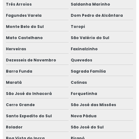
Três Arroios
Saldanha Marinho
Fagundes Varela
Dom Pedro de Alcântara
Monte Belo do Sul
Toropi
Mato Castelhano
São Valério do Sul
Herveiras
Faxinalzinho
Dezesseis de Novembro
Quevedos
Barra Funda
Sagrada Família
Maratá
Colinas
São José do Inhacorá
Forquetinha
Cerro Grande
São José das Missões
Santo Expedito do Sul
Nova Pádua
Rolador
São José do Sul
Boa Vista do Incra
Pirapó