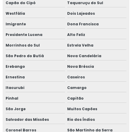
Capão do Cipó
Taquaruçu do Sul
Westfália
Dois Lajeados
Imigrante
Dona Francisca
Presidente Lucena
Alto Feliz
Morrinhos do Sul
Estrela Velha
São Pedro do Butiá
Nova Candelária
Erebango
Nova Bréscia
Ernestina
Caseiros
Itacurubi
Camargo
Pinhal
Capitão
São Jorge
Muitos Capões
Salvador das Missões
Rio dos Índios
Coronel Barros
São Martinho da Serra