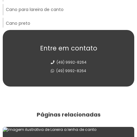
Cano para lareira de canto
Cano preto
Carrinho de mão construção civil
Entre em contato
Carrinho de mão resistente
(49) 9992-8264
Chapa de ferro para fogão a lenha
(49) 9992-8264
Chapa de ferro fundido para fogão
Chapéu chinês galvanizado
Chapéu chinês inox
Páginas relacionadas
Chapéu de fogão
Churrasqueira de costelão