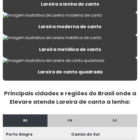
Lareira a lenha de canto
Churrasqueira inox de bancada
Churrasqueira inox a carvão
Lareira moderna de canto
Churrasqueira inox a carvão grande
Lareira metálica de canto
Churrasqueira metálica de parede
Churrasqueira portátil para apartamento
Lareira de canto quadrada
Churrasqueira portátil a carvão grande
Principais cidades e regiões do Brasil onde a
Churrasqueira portátil carvão com tampa
Elevare atende Lareira de canto a lenha:
Churrasqueira prática
RS
PR
SC
Churrasqueira toda inox
Porto Alegre
Caxias do Sul
Disco de arado com borda e tampa