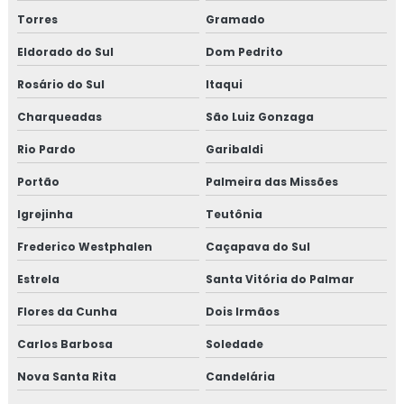
Torres
Gramado
Fogão campestre chapa de alumínio preto
Eldorado do Sul
Dom Pedrito
Fogão campestre chapa de ferro
Rosário do Sul
Itaqui
Fogão com gabinete
Charqueadas
São Luiz Gonzaga
Rio Pardo
Garibaldi
Fogão inox a lenha
Portão
Palmeira das Missões
Fogão a lenha área gourmet
Igrejinha
Teutônia
Fogão a lenha campeiro
Frederico Westphalen
Caçapava do Sul
Fogão a lenha campeiro com forno
Estrela
Santa Vitória do Palmar
Flores da Cunha
Dois Irmãos
Fogão a lenha campeiro pequeno
Carlos Barbosa
Soledade
Fogão a lenha em inox
Nova Santa Rita
Candelária
Fogão moderno