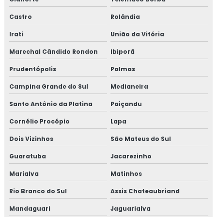
Castro
Rolândia
Irati
União da Vitória
Marechal Cândido Rondon
Ibiporã
Prudentópolis
Palmas
Campina Grande do Sul
Medianeira
Santo Antônio da Platina
Paiçandu
Cornélio Procópio
Lapa
Dois Vizinhos
São Mateus do Sul
Guaratuba
Jacarezinho
Marialva
Matinhos
Rio Branco do Sul
Assis Chateaubriand
Mandaguari
Jaguariaíva