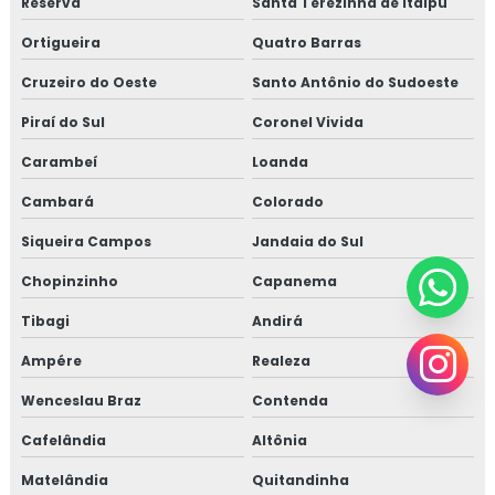
Reserva
Santa Terezinha de Itaipu
Ortigueira
Quatro Barras
Cruzeiro do Oeste
Santo Antônio do Sudoeste
Piraí do Sul
Coronel Vivida
Carambeí
Loanda
Cambará
Colorado
Siqueira Campos
Jandaia do Sul
Chopinzinho
Capanema
Tibagi
Andirá
Ampére
Realeza
Wenceslau Braz
Contenda
Cafelândia
Altônia
Matelândia
Quitandinha