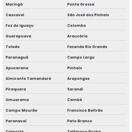
Maringá
Ponta Grossa
Cascavel
São José dos Pinhais
Foz do Iguaçu
Colombo
Guarapuava
Araucária
Toledo
Fazenda Rio Grande
Paranaguá
Campo Largo
Apucarana
Pinhais
Almirante Tamandaré
Arapongas
Piraquara
Sarandi
Umuarama
Cambé
Campo Mourão
Francisco Beltrão
Paranavaí
Pato Branco
Cianorte
Telêmaco Borba