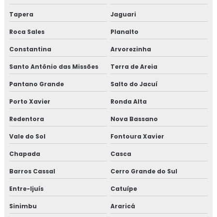
Lareira de canto moderna
Tapera
Jaguari
Lareira de canto pronta
Roca Sales
Planalto
Lareira de canto quadrada
Constantina
Arvorezinha
Lareira de canto na sala
Santo Antônio das Missões
Terra de Areia
Pantano Grande
Salto do Jacuí
Lareira a lenha de canto
Porto Xavier
Ronda Alta
Lareira metálica de canto
Redentora
Nova Bassano
Lareira moderna de canto
Vale do Sol
Fontoura Xavier
Porta basculante 80x120
Chapada
Casca
Barros Cassal
Cerro Grande do Sul
Porta basculante 90x120
Entre-Ijuís
Catuípe
Porta de correr quadriculada 1 folha
Sinimbu
Araricá