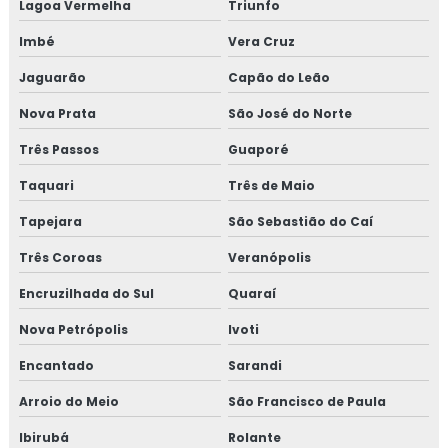
Lagoa Vermelha
Triunfo
Fogareiro de acampamento
Imbé
Vera Cruz
Jaguarão
Capão do Leão
Fogareiro duplo ferro fundido
Nova Prata
São José do Norte
Fogareiro de ferro fundido
Três Passos
Guaporé
Fogareiro de metal
Taquari
Três de Maio
Fogareiro de uma boca
Tapejara
São Sebastião do Caí
Três Coroas
Veranópolis
Forno de cozinha
Encruzilhada do Sul
Quaraí
Forno de cozinha embutido
Nova Petrópolis
Ivoti
Forno de cozinha profissional
Encantado
Sarandi
Forno de embutir cozinha
Arroio do Meio
São Francisco de Paula
Ibirubá
Rolante
Forno de embutir grande