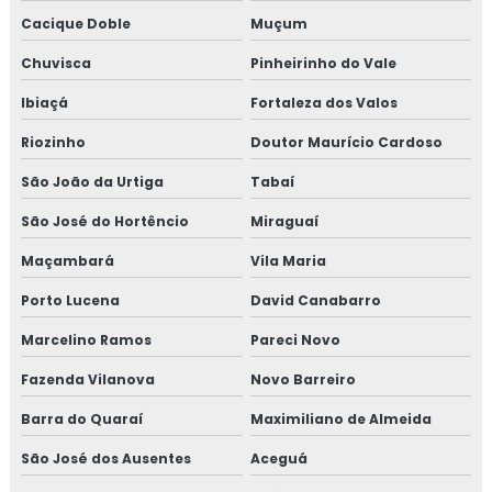
Cacique Doble
Muçum
Chuvisca
Pinheirinho do Vale
Ibiaçá
Fortaleza dos Valos
Riozinho
Doutor Maurício Cardoso
São João da Urtiga
Tabaí
São José do Hortêncio
Miraguaí
Maçambará
Vila Maria
Porto Lucena
David Canabarro
Marcelino Ramos
Pareci Novo
Fazenda Vilanova
Novo Barreiro
Barra do Quaraí
Maximiliano de Almeida
São José dos Ausentes
Aceguá