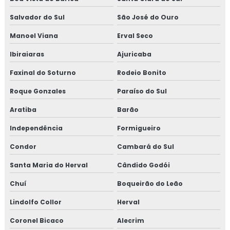
Salvador do Sul
São José do Ouro
Manoel Viana
Erval Seco
Ibiraiaras
Ajuricaba
Faxinal do Soturno
Rodeio Bonito
Roque Gonzales
Paraíso do Sul
Aratiba
Barão
Independência
Formigueiro
Condor
Cambará do Sul
Santa Maria do Herval
Cândido Godói
Chuí
Boqueirão do Leão
Lindolfo Collor
Herval
Coronel Bicaco
Alecrim