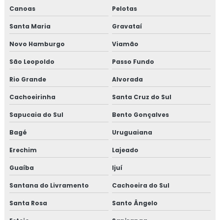
Canoas
Pelotas
Empresas forno industrial
Santa Maria
Gravataí
Espeto de churrasco grande
Novo Hamburgo
Viamão
Espeto de churrasco inox
São Leopoldo
Passo Fundo
Rio Grande
Alvorada
Espeto de costelão
Cachoeirinha
Santa Cruz do Sul
Espeto duplo
Sapucaia do Sul
Bento Gonçalves
Espeto em inox
Bagé
Uruguaiana
Espeto inox para churrasco
Erechim
Lajeado
Guaíba
Ijuí
Espeto simples
Santana do Livramento
Cachoeira do Sul
Fábrica de churrasqueira
Santa Rosa
Santo Ângelo
Fábrica de churrasqueira e fogão a lenha