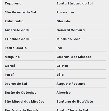
Porta quadriculada para cozinha
Tuparendi
Santa Bárbara do Sul
Preço de cano para lareira
São Vicente do Sul
Paverama
Palmitinho
Glorinha
Queimador de jipão
Ametista do Sul
General Câmara
Tampa para disco
Trindade do Sul
Minas do Leão
Pedro Osório
Iraí
Maquiné
Guarani das Missões
Caraá
Cristal
Paraí
Jóia
Lavras do Sul
Augusto Pestana
Barão de Cotegipe
Alpestre
São Miguel das Missões
Santana da Boa Vista
Boa Vista do Buricá
Santa Clara do Sul