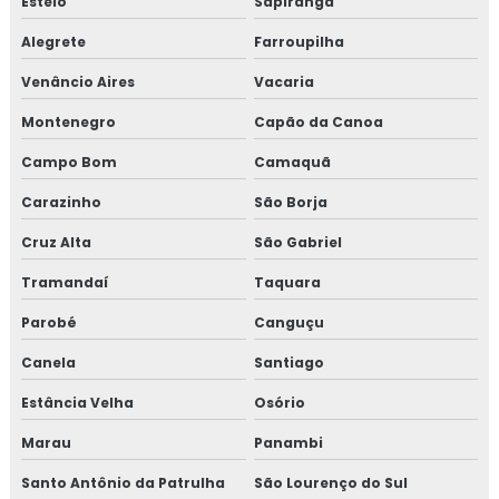
Esteio
Sapiranga
Fábrica de churrasqueira inox
Alegrete
Farroupilha
Venâncio Aires
Vacaria
Fábrica de lareiras a lenha
Montenegro
Capão da Canoa
Fabricante de churrasqueiras inox
Campo Bom
Camaquã
Fabricante de fogareiro
Carazinho
São Borja
Fabricante de fogareiro a gás
Cruz Alta
São Gabriel
Tramandaí
Taquara
Fabricante de forno
Parobé
Canguçu
Fabricante de fornos de lenha
Canela
Santiago
Fabricante de lareira
Estância Velha
Osório
Fogão campeiro de canto com forno
Marau
Panambi
Santo Antônio da Patrulha
São Lourenço do Sul
Fogão campeiro moderno