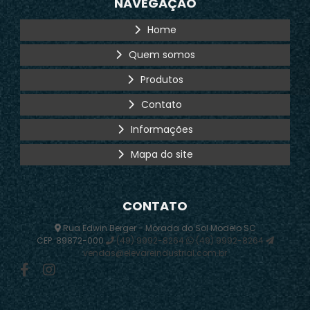
NAVEGAÇÃO
Home
Quem somos
Produtos
Contato
Informações
Mapa do site
CONTATO
Rua Edwin Berger - Morada do Sol Modelo SC
CEP: 89872-000
(49) 9992-8264
(49) 9992-8264
vendas@elevareindustrial.com.br