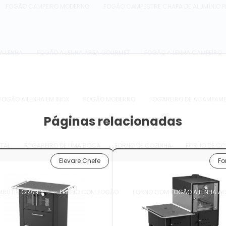
FOGÃO CAMPEIRO MODERNO
FOGÃO CAMPESTRE CHAPA DE ALUMÍNIO 
A LENHA
FOGÃO A LENHA ÁREA GOURMET
FOGÃO A LENHA CAMPEIRO
FOGÃO A LENHA EM INOX
FOGÃO MODERNO
FOGAREIRO DE ACAMPAM
Páginas relacionadas
TAL
FOGAREIRO DE UMA BOCA
FORNO DE COZINHA
FORNO DE CO
Elevare Chefe
Fo
MBUTIR GRANDE
FORNO COM FOGÃO
FORNO COM FOGÃO A LENHA A