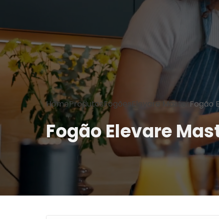
Home
Produtos
Fogões
Elevare Master
Fogão E
Fogão Elevare Mast