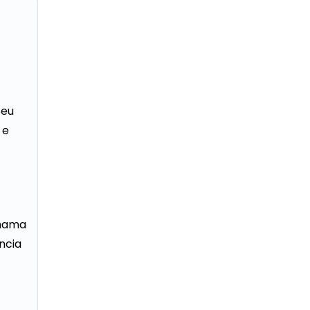
Seu
 e
chama
ncia