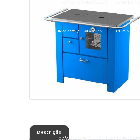
CANO 11,5 GALVANIZADO
CANO 11,5 IN
CURVA 45º 11,5 GALVANIZADO
CURVA 45º 11
Descrição
FOGÃO CAMPEIRO N°1 - CHAPA ALUMÍNIO DIRE