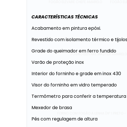
FOGÃO ELEVARE CHEFE AMARELO
FOGÃO EL
CARACTERÍSTICAS TÉCNICAS
Acabamento em pintura epóxi.
Revestido com isolamento térmico e tijolo
Grade do queimador em ferro fundido
FOGÃO ELEVARE MASTER AMAREL
Varão de proteção inox
Interior do forninho e grade em inox 430
Visor do forninho em vidro temperado
Termômetro para conferir a temperatura 
Mexedor de brasa
FORNO COM FOGÃO A LENHA (Nº 1 PRETO 
Pés com regulagem de altura