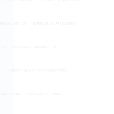
IL CARVÃO COM TAMPA
CHURRASQUEIRA PRÁTICA
URRASCO GRANDE
ESPETO DE CHURRASCO INOX
PLES
FÁBRICA DE CHURRASQUEIRA
A
FABRICANTE DE CHURRASQUEIRAS INOX
RNOS DE LENHA
FABRICANTE DE LAREIRA