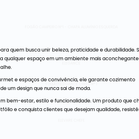
FOGÃO CAMPEIRO Nº1 - CHAPA ALUMÍNIO ESQUERDA
ara quem busca unir beleza, praticidade e durabilidade. 
rma qualquer espaço em um ambiente mais aconchegante
ELEGANCE
alhe.
ourmet e espaços de convivência, ele garante cozimento
FOGÃO ELEGANCE CHEFE N° 1
de um design que nunca sai de moda.
em bem-estar, estilo e funcionalidade. Um produto que 
tfólio e conquista clientes que desejam qualidade, resistê
ELEVARE CHEFE