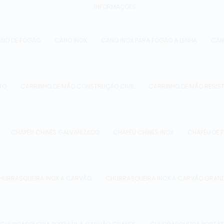
INFORMAÇÕES
NO DE FOGÃO
CANO INOX
CANO INOX PARA FOGÃO A LENHA
CAN
TO
CARRINHO DE MÃO CONSTRUÇÃO CIVIL
CARRINHO DE MÃO RESIS
CHAPÉU CHINÊS GALVANIZADO
CHAPÉU CHINÊS INOX
CHAPÉU DE 
HURRASQUEIRA INOX A CARVÃO
CHURRASQUEIRA INOX A CARVÃO GRAN