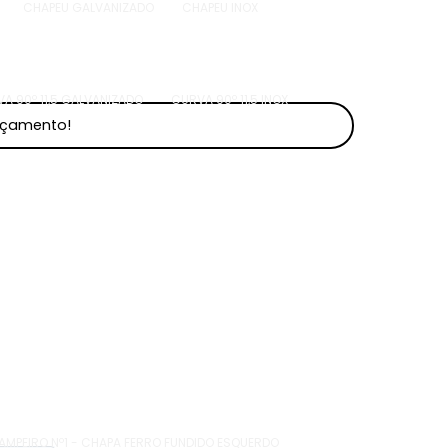
CHAPEU GALVANIZADO
CHAPEU INOX
A 90º 11,5 GALVANIZADO
CURVA 90º 11,5 INOX
orçamento!
MPEIRO Nº1 - CHAPA FERRO FUNDIDO ESQUERDO