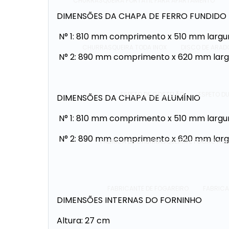
CHURRASQUEIRA PORTÁTIL PARA APARTAMENTO
DIMENSÕES DA CHAPA DE FERRO FUNDIDO
N° 1: 810 mm comprimento x 510 mm largu
CHURRASQUEIRA TODA INOX
DISCO DE ARAD
N° 2: 890 mm comprimento x 620 mm larg
ESPETO DE COSTELÃO
ESPETO D
DIMENSÕES DA CHAPA DE ALUMÍNIO
N° 1: 810 mm comprimento x 510 mm largu
N° 2: 890 mm comprimento x 620 mm larg
FÁBRICA DE CHURRASQUEIRA E FOGÃO A L
FABRICANTE DE FOGAREIRO
FABRICA
DIMENSÕES INTERNAS DO FORNINHO
Altura: 27 cm