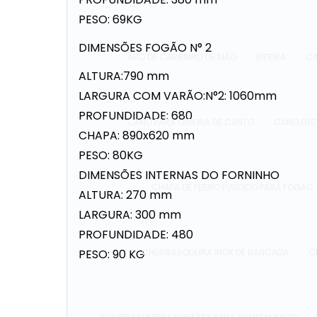
PESO: 69KG
DIMENSÕES FOGÃO N° 2
ARO DE CARRINHO DE MÃO
BIFEIRA
CA
ALTURA:790 mm
LARGURA COM VARÃO:N°2: 1060mm
PROFUNDIDADE: 680
CANO PARA LAREIRA DE CANTO
CANO PRE
CHAPA: 890x620 mm
PESO: 80KG
DIMENSÕES INTERNAS DO FORNINHO
CHAPA DE FERRO FUNDIDO PARA FOGÃO
ALTURA: 270 mm
LARGURA: 300 mm
PROFUNDIDADE: 480
PESO: 90 KG
CHURRASQUEIRA INOX DE BANCADA
C