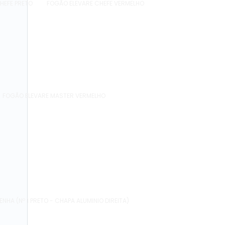
HEFE PRETO
FOGÃO ELEVARE CHEFE VERMELHO
FOGÃO ELEVARE MASTER VERMELHO
HA (Nº 1 PRETO - CHAPA ALUMINIO DIREITA)