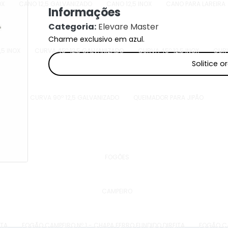
OX
CANO 12,5 GALVANIZADO
CANO 12,5 INOX
CANO PARA LAREIRA
Informações
Categoria:
Elevare Master
Charme exclusivo em azul.
,5 INOX
CURVA 45º 12,5 GALVANIZADO
CURVA 45º 12,5 INOX
CURV
Solitice 
CURVA 90º 12,5 GALVANIZADO
QUEIMADOR PARA JIPÃO
FOGÕES
CAMPEIRO
ITA
FOGÃO CAMPEIRO Nº 1 - CHAPA FERRO FUNDIDO DIREITA
FOGÃO CA