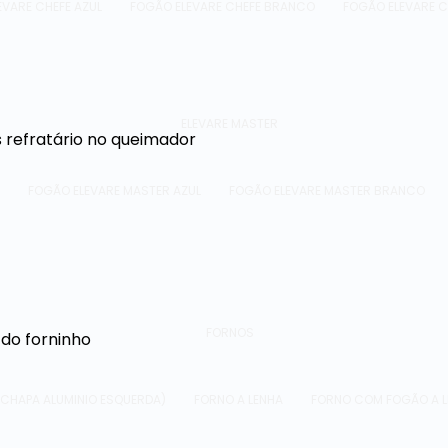
EVARE CHEFE AZUL
FOGÃO ELEVARE CHEFE BRANCO
FOGÃO ELEVARE C
ELEVARE MASTER
s refratário no queimador
O
FOGÃO ELEVARE MASTER AZUL
FOGÃO ELEVARE MASTER BRANCO
FORNOS
do forninho
- CHAPA ALUMINIO ESQUERDA)
FORNO A LENHA
FORNO COM FOGÃO A LEN