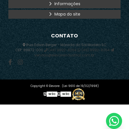
Informações
Mapa do site
CONTATO
Rua Edwin Berger - Morada do Sol Modelo SC
CEP: 89872-000
(49) 9992-8264
(49) 9992-8264
vendas@elevareindustrial.com.br
Copyright © Elevare . (Lei 9610 de 19/02/1998)
W3C
W3C