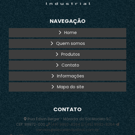
NAVEGAÇÃO
Home
Quem somos
Produtos
Contato
Informações
Mapa do site
CONTATO
Rua Edwin Berger - Morada do Sol Modelo SC
CEP: 89872-000
(49) 9992-8264
(49) 9992-8264
vendas@elevareindustrial.com.br