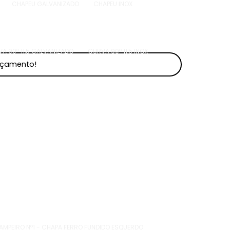
CHAPEU GALVANIZADO
CHAPEU INOX
A 90º 11,5 GALVANIZADO
CURVA 90º 11,5 INOX
orçamento!
MPEIRO Nº1 - CHAPA FERRO FUNDIDO ESQUERDO