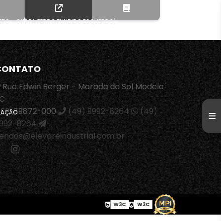
RETO - CHAPA FERRO FUNDIDO ESQUERDO)
CONTATO
Rua Edwin Berger - Morada do Sol Modelo
C
EP: 89872-000
(49) 9992-8264
(49)
ALAÇÃO
992-8264
endas@elevareindustrial.com.br
W3C
W3C