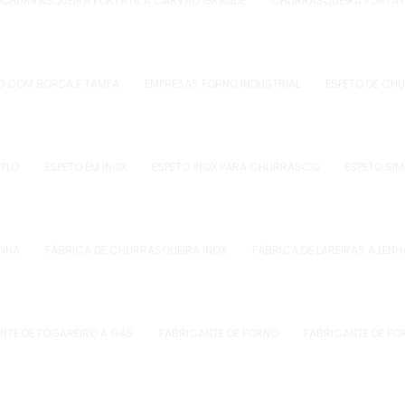
CHURRASQUEIRA PORTÁTIL A CARVÃO GRANDE
CHURRASQUEIRA PORTÁT
O COM BORDA E TAMPA
EMPRESAS FORNO INDUSTRIAL
ESPETO DE CH
UPLO
ESPETO EM INOX
ESPETO INOX PARA CHURRASCO
ESPETO SIM
ENHA
FÁBRICA DE CHURRASQUEIRA INOX
FÁBRICA DE LAREIRAS A LENH
NTE DE FOGAREIRO A GÁS
FABRICANTE DE FORNO
FABRICANTE DE FO