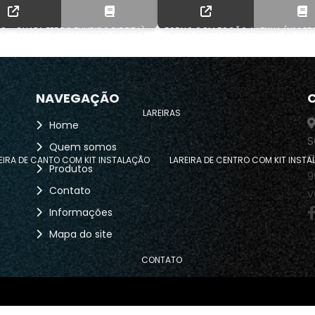
O - CHAPA FERRO FUNDIDO DIREITA)
FORNO COM FOGÃO A LENHA (Nº 1 P
NAVEGAÇÃO
LAREIRAS
Home
S
Quem somos
C
EIRA DE CANTO COM KIT INSTALAÇÃO
LAREIRA DE CENTRO COM KIT INST
Produtos
9
Contato
v
Informações
Mapa do site
CONTATO