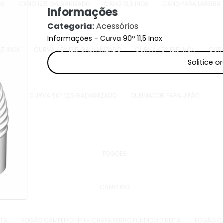
OX
CANO 12,5 GALVANIZADO
CANO 12,5 INOX
CANO PARA LAREIRA
Informações
Categoria:
Acessórios
Informações - Curva 90º 11,5 Inox
,5 INOX
CURVA 45º 12,5 GALVANIZADO
CURVA 45º 12,5 INOX
CURV
Solitice 
CURVA 90º 12,5 GALVANIZADO
QUEIMADOR PARA JIPÃO
FOGÕES
CAMPEIRO
ITA
FOGÃO CAMPEIRO Nº 1 - CHAPA FERRO FUNDIDO DIREITA
FOGÃO CA