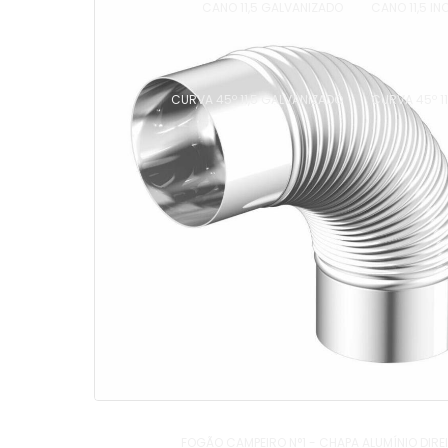
CANO 11,5 GALVANIZADO
CANO 11,5 IN
CURVA 45º 11,5 GALVANIZADO
CURVA 45º 11
FOGÃO CAMPEIRO N°1 - CHAPA ALUMÍNIO DIRE