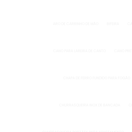
ARO DE CARRINHO DE MÃO
BIFEIRA
CA
CANO PARA LAREIRA DE CANTO
CANO PRE
CHAPA DE FERRO FUNDIDO PARA FOGÃO
CHURRASQUEIRA INOX DE BANCADA
C