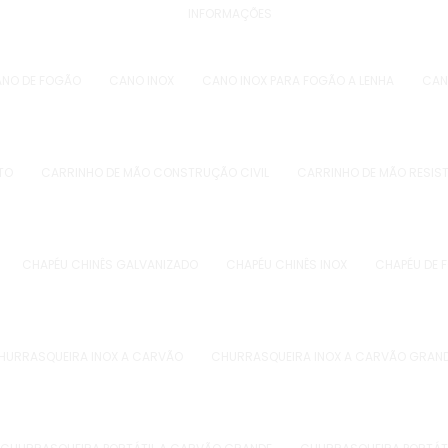
INFORMAÇÕES
NO DE FOGÃO
CANO INOX
CANO INOX PARA FOGÃO A LENHA
CAN
TO
CARRINHO DE MÃO CONSTRUÇÃO CIVIL
CARRINHO DE MÃO RESIS
CHAPÉU CHINÊS GALVANIZADO
CHAPÉU CHINÊS INOX
CHAPÉU DE 
HURRASQUEIRA INOX A CARVÃO
CHURRASQUEIRA INOX A CARVÃO GRAN