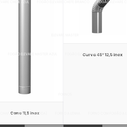
EVARE CHEFE AZUL
FOGÃO ELEVARE CHEFE BRANCO
FOGÃO ELEVARE C
ELEVARE MASTER
O
FOGÃO ELEVARE MASTER AZUL
FOGÃO ELEVARE MASTER BRANCO
Curva 45º 12,5 Inox
FORNOS
Cano 11,5 Inox
- CHAPA ALUMINIO ESQUERDA)
FORNO A LENHA
FORNO COM FOGÃO A LEN