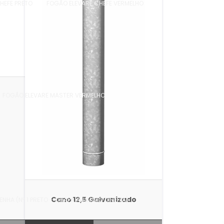
HEFE PRETO
FOGÃO ELEVARE CHEFE VERMELHO
FOGÃO ELEVARE MASTER VERMELHO
Cano 12,5 Galvanizado
HA (Nº 1 PRETO - CHAPA ALUMINIO DIREITA)