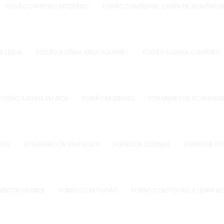
FOGÃO CAMPEIRO MODERNO
FOGÃO CAMPESTRE CHAPA DE ALUMÍNIO 
A LENHA
FOGÃO A LENHA ÁREA GOURMET
FOGÃO A LENHA CAMPEIRO
FOGÃO A LENHA EM INOX
FOGÃO MODERNO
FOGAREIRO DE ACAMPAM
TAL
FOGAREIRO DE UMA BOCA
FORNO DE COZINHA
FORNO DE CO
MBUTIR GRANDE
FORNO COM FOGÃO
FORNO COM FOGÃO A LENHA A