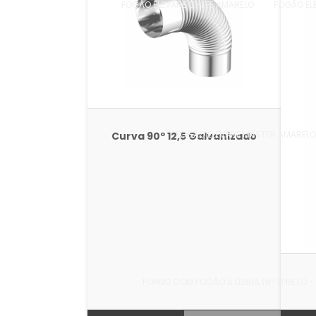
FOGÃO ELEVARE CHEFE AMARELO
FOGÃO EL
FOGÃO ELEVARE MASTER AMAREL
Curva 90º 12,5 Galvanizado
FORNO COM FOGÃO A LENHA (Nº 1 PRETO 