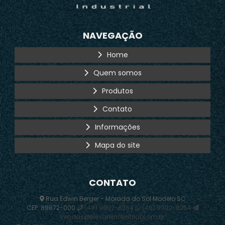
NAVEGAÇÃO
Home
Quem somos
Produtos
Contato
Informações
Mapa do site
CONTATO
Rua Edwin Berger - Morada do Sol Modelo SC
CEP: 89872-000
(49) 9992-8264
(49) 9992-8264
vendas@elevareindustrial.com.br