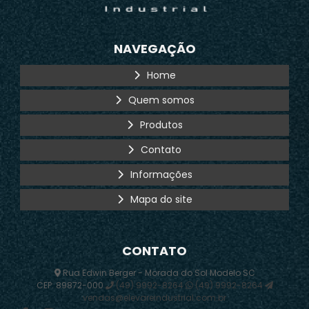
NAVEGAÇÃO
Home
Quem somos
Produtos
Contato
Informações
Mapa do site
CONTATO
Rua Edwin Berger - Morada do Sol Modelo SC
CEP: 89872-000
(49) 9992-8264
(49) 9992-8264
vendas@elevareindustrial.com.br