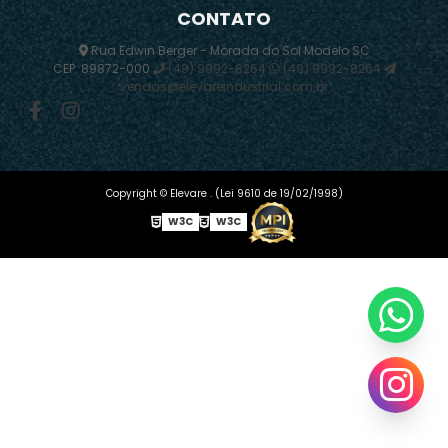
CONTATO
Rua Edwin Berger - Morada do Sol Modelo SC
CEP: 89872-000
(49) 9992-8264
(49) 9992-8264
vendas@elevareindustrial.com.br
Copyright © Elevare . (Lei 9610 de 19/02/1998)
W3C
W3C