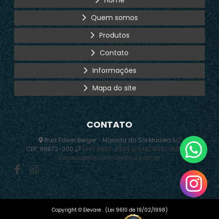
Quem somos
Produtos
Contato
Informações
Mapa do site
CONTATO
Rua Edwin Berger - Morada do Sol Modelo SC
CEP: 89872-000
(49) 9992-8264
(49) 9992-8264
vendas@elevareindustrial.com.br
Copyright © Elevare . (Lei 9610 de 19/02/1998)